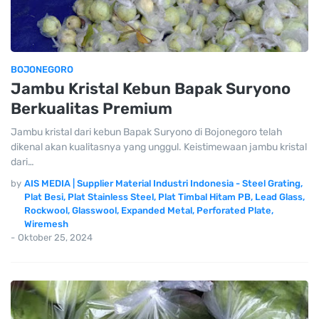
BOJONEGORO
Jambu Kristal Kebun Bapak Suryono
Berkualitas Premium
Jambu kristal dari kebun Bapak Suryono di Bojonegoro telah
dikenal akan kualitasnya yang unggul. Keistimewaan jambu kristal
dari…
by
AIS MEDIA | Supplier Material Industri Indonesia - Steel Grating,
Plat Besi, Plat Stainless Steel, Plat Timbal Hitam PB, Lead Glass,
Rockwool, Glasswool, Expanded Metal, Perforated Plate,
Wiremesh
-
Oktober 25, 2024