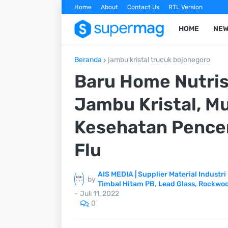
Home
About
Contact Us
RTL Version
HOME
NE
Beranda
jambu kristal trucuk bojonegoro
Baru Home Nutrisi
Jambu Kristal, Mu
Kesehatan Pence
Flu
AIS MEDIA | Supplier Material Industri 
by
Timbal Hitam PB, Lead Glass, Rockwoo
-
Juli 11, 2022
0