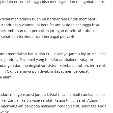
terlalu encer, sehingga bisa mencegah dan mengobati diare.
kristal menjadikan buah ini bermanfaat untuk membantu
Kandungan vitamin ini bersifat antioksidan sehingga bisa
 pertumbuhan dan perbaikan jaringan di seluruh tubuh.
sehat dan terhindar dari berbagai penyakit.
tu meredakan batuk dan flu. Pasalnya, jambu biji kristal, baik
engandung flavonoid yang bersifat antibakteri. Adapun
radangan dan meningkatkan sistem kekebalan tubuh, termasuk
itamin C di dalamnya pun diyakini dapat mempercepat
a alami.
dan, mengonsumsi jambu kristal bisa menjadi camilan sehat
i kandungan kalori yang rendah, tetapi tinggi serat. Adapun
mengenyangkan daripada makanan rendah serat, sehingga Anda
nyang.